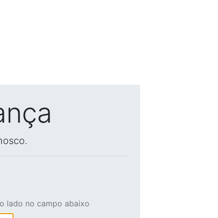
ança
nosco.
ao lado no campo abaixo