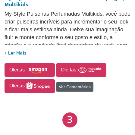
Multikids
My Style Pulseiras Perfumadas Multikids, você pode
criar pulseiras incríveis para incrementar o seu look
e ficar mais estilosa ainda. Deixe sua imaginação
fluir e monte conforme o seu gosto e estilo, a
criação e o resultado final dependem de você, com
muitos acessórios e itens você pode juntar com
suas amigas e fazer a pulseira da amizade ou
apenas combinar as pulseiras. É muita diversão
Ofertas
Ofertas
enquanto você monta sua pulseira. Você na moda,
sempre estilosa e bonita!
Ofertas
Ver Comentários
3