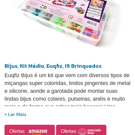
Bijus, Kit Médio, Euqfiz, I9 Brinquedos
Euqfiz Bijus é um kit que vem com diversos tipos de
miçangas super coloridas, lindos pingentes de metal
e silicone, aonde a garotada pode montar suas
lindas bijus como colares, pulseiras, anéis e muito
mais e da forma que achar mais bacana! Uma
verdadeira febre entre a garotada! E o melhor,
estimula bastante a criatividade e a coordenação
motora.
Ofertas
Ofertas