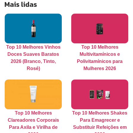
Mais lidas
Top 10 Melhores Vinhos
Top 10 Melhores
Doces Suaves Baratos
Multivitamínicos e
2026 (Branco, Tinto,
Polivitamínicos para
Rosé)
Mulheres 2026
Top 10 Melhores
Top 10 Melhores Shakes
Clareadores Corporais
Para Emagrecer e
Para Axila e Virilha de
Substituir Refeições em