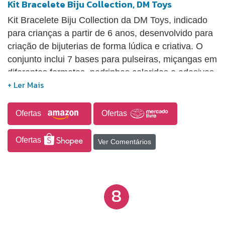
Kit Bracelete Biju Collection, DM Toys
Kit Bracelete Biju Collection da DM Toys, indicado
para crianças a partir de 6 anos, desenvolvido para
criação de bijuterias de forma lúdica e criativa. O
conjunto inclui 7 bases para pulseiras, miçangas em
diferentes formatos, pedrinhas coloridas e adesivos,
permitindo diversas combinações personalizadas.
Estimula a coordenação motora, a criatividade e a
expressão individual, sendo ideal para atividades
Ofertas
Ofertas
recreativas e educativas.
Ofertas
Ver Comentários
8