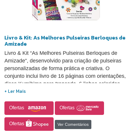
Livro & Kit: As Melhores Pulseiras Berloques de
Amizade
Livro & Kit “As Melhores Pulseiras Berloques de
Amizade”, desenvolvido para criação de pulseiras
personalizadas de forma prática e criativa. O
conjunto inclui livro de 16 páginas com orientações,
disco Kumihimo para trançado, 6 linhas coloridas,
além de pingentes, contas e elástico para
montagem das peças. Indicado para atividades
recreativas, estimula a coordenação motora, a
Ofertas
Ofertas
criatividade e o aprendizado de técnicas artesanais,
sendo ideal para momentos de lazer e interação.
Ofertas
Ver Comentários