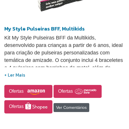
My Style Pulseiras BFF, Multikids
Kit My Style Pulseiras BFF da Multikids,
desenvolvido para crianças a partir de 6 anos, ideal
para criação de pulseiras personalizadas com
temática de amizade. O conjunto inclui 4 braceletes
e 4 pulseiras com barrinhas de metal, além de
acessórios como plaquinhas, adesivos e cordinhas,
permitindo diversas combinações criativas.
Acompanha manual de instruções que facilita o uso
Ofertas
Ofertas
e incentiva a atividade em dupla, promovendo
interação e diversão. As cores são sortidas e podem
Ofertas
Ver Comentários
variar conforme o lote. Indicado para estimular a
criatividade, coordenação motora e expressão
pessoal.