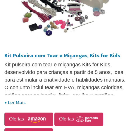
Kit Pulseira com Tear e Miçangas, Kits for Kids
Kit pulseira com tear e miçangas Kits for Kids,
desenvolvido para crianças a partir de 5 anos, ideal
para estimular a criatividade e habilidades manuais.
O conjunto inclui tear em EVA, miçangas coloridas,
botões para aplicação, linha, agulha e cordões,
permitindo a confecção de pulseiras
personalizadas. Acompanha instruções de
montagem e exemplos de peças, facilitando o uso.
Ofertas
Ofertas
Indicado para atividades recreativas e educativas,