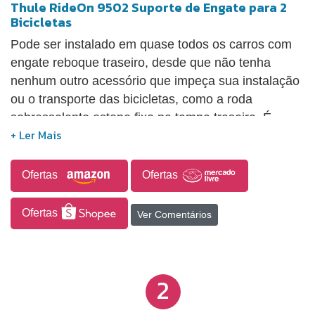
Thule RideOn 9502 Suporte de Engate para 2
Bicicletas
Pode ser instalado em quase todos os carros com
engate reboque traseiro, desde que não tenha
nenhum outro acessório que impeça sua instalação
ou o transporte das bicicletas, como a roda
sobressalente estepe fixo na tampa traseira. É
necessário um engate reboque instalado no carro
para o uso desse suporte de bicicletas. O engate
deve ter o selo do INMETRO e ter capacidade de
Ofertas
Ofertas
carga igual ou superior ao peso somado do suporte
e das bicicletas que serão transportadas Caso as
Ofertas
Ver Comentários
luzes de sinalização traseiras ou a placa do carro
fiquem escondidas pelo suporte ou pelas bicicletas
é ncessário a utilização de um acessório dispositivo
2
de iluminação segundo as leis brasileiras.