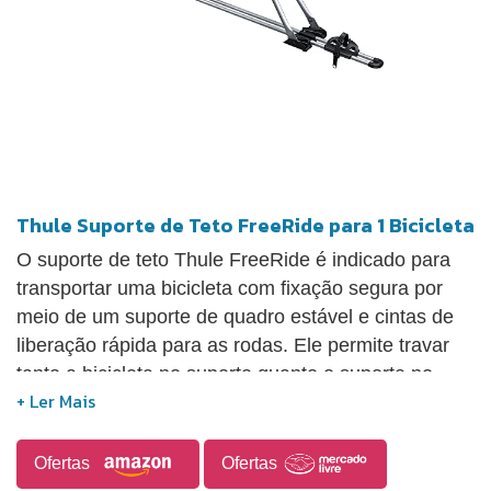
Thule Suporte de Teto FreeRide para 1 Bicicleta
O suporte de teto Thule FreeRide é indicado para
transportar uma bicicleta com fixação segura por
meio de um suporte de quadro estável e cintas de
liberação rápida para as rodas. Ele permite travar
tanto a bicicleta no suporte quanto o suporte no
rack de teto, com travas incluídas. Suporta
bicicletas de até 17 kg, sendo compatível com
quadros arredondados de 22 a 70 mm e ovais de
Ofertas
Ofertas
até 65 x 80 mm. Aceita pneus com largura de até 3