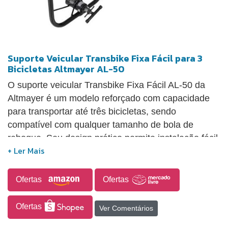
Suporte Veicular Transbike Fixa Fácil para 3
Bicicletas Altmayer AL-50
O suporte veicular Transbike Fixa Fácil AL-50 da
Altmayer é um modelo reforçado com capacidade
para transportar até três bicicletas, sendo
compatível com qualquer tamanho de bola de
reboque. Seu design prático permite instalação fácil
e segura, contando com tiras de segurança e
borrachas abraçadeiras que auxiliam na fixação das
bicicletas. É uma solução versátil e robusta para
Ofertas
Ofertas
quem busca um suporte funcional para uso em
diferentes veículos.
Ofertas
Ver Comentários