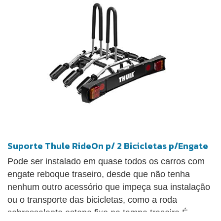
bicicleta pode ser trancada ao suporte com
acessório vendido separadamente, mas o suporte
não pode ser trancado ao carro.
Suporte Thule RideOn p/ 2 Bicicletas p/Engate
Pode ser instalado em quase todos os carros com
engate reboque traseiro, desde que não tenha
nenhum outro acessório que impeça sua instalação
ou o transporte das bicicletas, como a roda
sobressalente estepe fixo na tampa traseira É