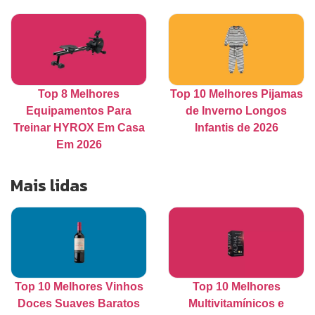
Top 8 Melhores
Top 10 Melhores Pijamas
Equipamentos Para
de Inverno Longos
Treinar HYROX Em Casa
Infantis de 2026
Em 2026
Mais lidas
Top 10 Melhores Vinhos
Top 10 Melhores
Doces Suaves Baratos
Multivitamínicos e