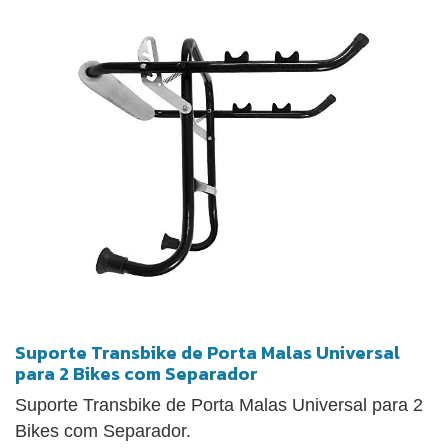
seguro e não risca ou danifica sua bike. Tem
também seis fitas de tecido para fixação no porta
malas dando ainda mais firmeza e segurança de
que não irá se desprender durante viagens longas.
Pode ser facilmente dobrado caso haja a
necessidade de guardá-lo. Pintura eletrostática a pó
dando mais durabilidade para a peça.
Suporte Transbike de Porta Malas Universal
para 2 Bikes com Separador
Suporte Transbike de Porta Malas Universal para 2
Bikes com Separador.