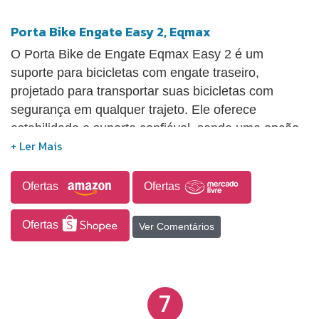
Porta Bike Engate Easy 2, Eqmax
O Porta Bike de Engate Eqmax Easy 2 é um
suporte para bicicletas com engate traseiro,
projetado para transportar suas bicicletas com
segurança em qualquer trajeto. Ele oferece
estabilidade e suporte confiável, sendo uma opção
prática tanto para viagens quanto para o uso diário.
Atualmente disponível na Amazon, o modelo Easy 2
representa uma boa oportunidade de compra online
Ofertas
Ofertas
para quem busca um suporte funcional e acessível.
Ofertas
Ver Comentários
7