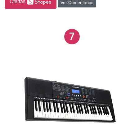
Ofertas
Ver Comentários
com funções como transposição, afinação ajustável,
divisão de teclado, modo "minha configuração", e
compatibilidade com o app Chordana Play para
7
aprendizado interativo. Dispõe de conectores para
fones, entrada de áudio, USB (micro B) e pedal,
além de alto-falantes integrados de 2,0W + 2,0W.
Funciona com adaptador CA ou 6 pilhas AA, com
autonomia de até 16 horas, e tem desligamento
automático ajustável. Suas dimensões são 93 x
25,6 x 7,3 cm e pesa cerca de 3,3 kg, sendo leve e
fácil de transportar. Acompanha suporte para
partitura.