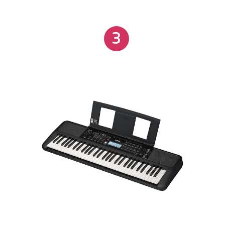
micro b para que você curta seu momento de
criação musical de forma simples, conectado ao seu
3
dispositivo inteligente ou computador (cabo vendido
separadamente). A conectividade de aplicativos
torna a prática divertida: aplicativo chordana play:
visualize as 50 músicas de demonstração do
aplicativo ou arquivos midi baixados no chordana
play ou na tela de partitura para tocar suas músicas
favoritas quando e onde desejar. Toque músicas
sem precisar de partitura, pressionando as teclas no
ritmo em que as barras são exibidas na tela.
Método de conexão: pode ser alterado de acordo
com o modelo do dispositivo inteligente. O cabo usb
e o adaptador (vendidos separadamente) são
necessários para conectar um dispositivo inteligente
ao ct-s300. Estojo exclusivo com design rolltop
cheio de estilo: estojo flexível exclusivo tem o