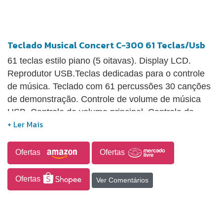
Teclado Musical Concert C-300 61 Teclas/Usb
61 teclas estilo piano (5 oitavas). Display LCD.
Reprodutor USB.Teclas dedicadas para o controle
de música. Teclado com 61 percussões 30 canções
de demonstração. Controle de volume de música
USB. Controle de volume principal. Controle de
volume de acompanhamento Transpose:
Transposição de tons. Controle de tempo 300
Timbres. 300 Ritmos. Efeitos: Sustain / Vibrato /
Ofertas
Ofertas
Split Metrônomo. Acompanhamento por acorde de
um dedo e acorde de vários dedos. Saída para fone
Ofertas
Ver Comentários
de ouvido e entrada para microfone.