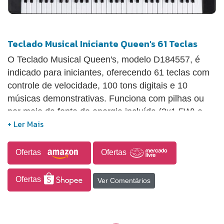
Teclado Musical Iniciante Queen's 61 Teclas
O Teclado Musical Queen's, modelo D184557, é
indicado para iniciantes, oferecendo 61 teclas com
controle de velocidade, 100 tons digitais e 10
músicas demonstrativas. Funciona com pilhas ou
por meio da fonte de energia incluída (2x1,5W) e
acompanha um microfone. Suas dimensões são 86
cm de comprimento, 30 cm de largura e 13 cm de
altura.
Ofertas
Ofertas
Ofertas
Ver Comentários