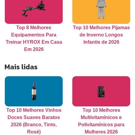
Top 8 Melhores
Top 10 Melhores Pijamas
Equipamentos Para
de Inverno Longos
Treinar HYROX Em Casa
Infantis de 2026
Em 2026
Mais lidas
Top 10 Melhores Vinhos
Top 10 Melhores
Doces Suaves Baratos
Multivitamínicos e
2026 (Branco, Tinto,
Polivitamínicos para
Rosé)
Mulheres 2026