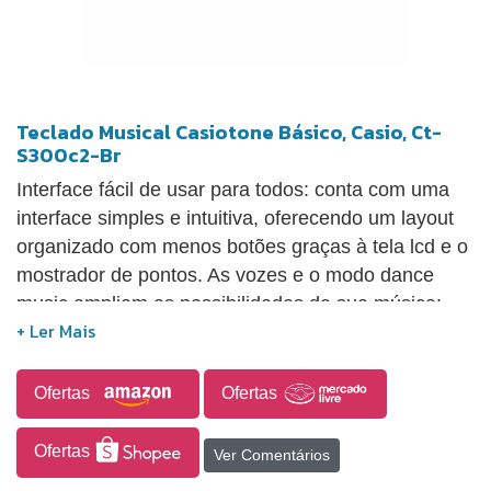
Teclado Musical Casiotone Básico, Casio, Ct-
S300c2-Br
Interface fácil de usar para todos: conta com uma
interface simples e intuitiva, oferecendo um layout
organizado com menos botões graças à tela lcd e o
mostrador de pontos. As vozes e o modo dance
music ampliam as possibilidades da sua música:
inclui um modo que permite que os usuários
combinem graves, baixo e frases de sintetizador
para curtir a dance music, bem como 12 tipos de
Ofertas
Ofertas
vozes de dance music ideais para músicas
animadas. A entrada usb para micro b oferece maior
Ofertas
Ver Comentários
expansibilidade: vem com uma entrada usb para