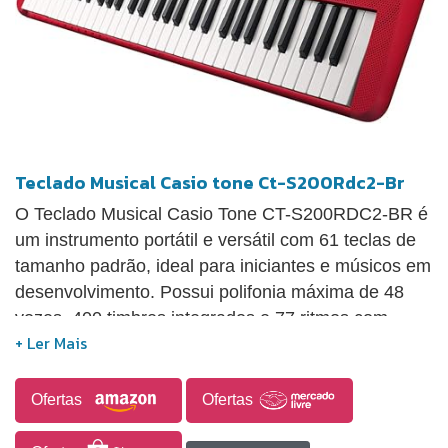
Teclado Musical Casio tone Ct-S200Rdc2-Br
O Teclado Musical Casio Tone CT-S200RDC2-BR é
um instrumento portátil e versátil com 61 teclas de
tamanho padrão, ideal para iniciantes e músicos em
desenvolvimento. Possui polifonia máxima de 48
vozes, 400 timbres integrados e 77 ritmos com
acompanhamento automático, além de 60 músicas
pré-carregadas para estudo. Oferece efeitos digitais
de reverberação, metrônomo com ajuste de tempo
Ofertas
Ofertas
e batidas por compasso, e modo Dance Music com
50 padrões e 12 sons dedicados. O teclado conta