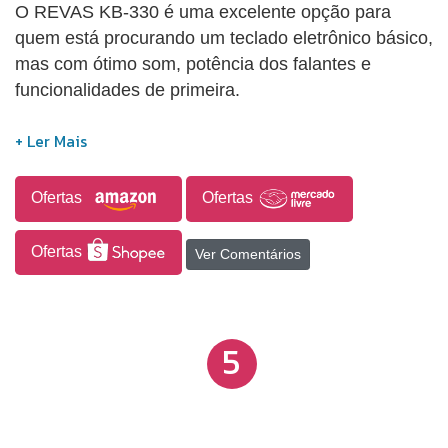
O REVAS KB-330 é uma excelente opção para
externos. Funcionamento com Pilhas: 6 pilhas AA
quem está procurando um teclado eletrônico básico,
para portabilidade.
mas com ótimo som, potência dos falantes e
funcionalidades de primeira.
Ofertas
Ofertas
Ofertas
Ver Comentários
5