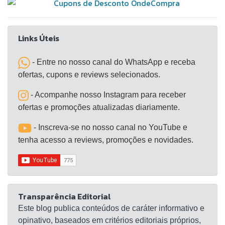
Botões de comando lateral Ajuste de graves e
agudos Entrada usb 2 entradas de áudio estéreo
rca Bluetooth 4.0 Tela de acabamento em tecido
Links Úteis
Madeira mdf de alta performance Alimentação:
bivolt automática Itens inclusos 1 caixa de som
- Entre no nosso canal do WhatsApp e receba
ativa 1 caixa de som passiva 1 controle remoto 1
ofertas, cupons e reviews selecionados.
cabo para ligação das caixas acústicas (2,5 metros)
1 cabo p2/rca (1,5 metros) 1 cabo óptico (1,5
- Acompanhe nosso Instagram para receber
metros) Fonte bivolt automática Manual em
ofertas e promoções atualizadas diariamente.
português
- Inscreva-se no nosso canal no YouTube e
tenha acesso a reviews, promoções e novidades.
Transparência Editorial
Este blog publica conteúdos de caráter informativo e
opinativo, baseados em critérios editoriais próprios,