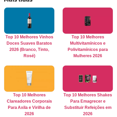
Top 10 Melhores Vinhos
Top 10 Melhores
Doces Suaves Baratos
Multivitamínicos e
2026 (Branco, Tinto,
Polivitamínicos para
Rosé)
Mulheres 2026
Top 10 Melhores
Top 10 Melhores Shakes
Clareadores Corporais
Para Emagrecer e
Para Axila e Virilha de
Substituir Refeições em
2026
2026