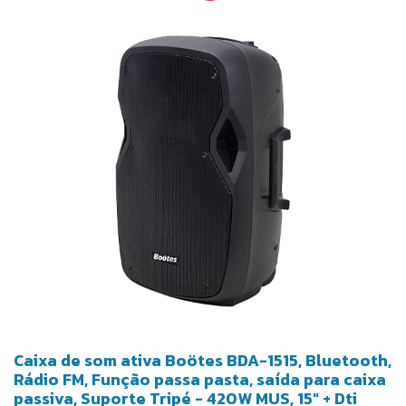
Caixa de som ativa Boötes BDA-1515, Bluetooth,
Rádio FM, Função passa pasta, saída para caixa
passiva, Suporte Tripé - 420W MUS, 15" + Dti