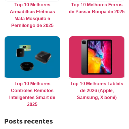
Top 10 Melhores
Top 10 Melhores Ferros
Armadilhas Elétricas
de Passar Roupa de 2025
Mata Mosquito e
Pernilongo de 2025
Top 10 Melhores
Top 10 Melhores Tablets
Controles Remotos
de 2026 (Apple,
Inteligentes Smart de
Samsung, Xiaomi)
2025
Posts recentes