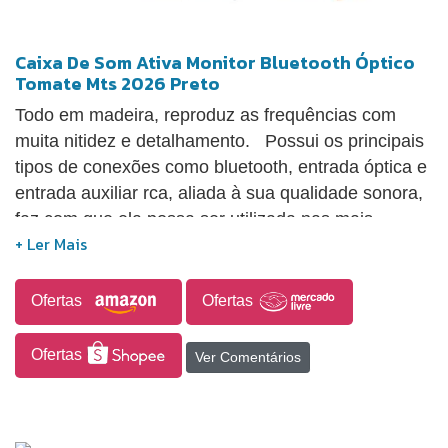
Classe D Resposta de Frequência: 30Hz – 20KHz
Alimentação AC: 100~240V 50/60Hz Fusível: 3A
Caixa De Som Ativa Monitor Bluetooth Óptico
250V Bluetooth: 5.0+EDR, suporte para iOS e
Tomate Mts 2026 Preto
Android + Bluetooth, US
Todo em madeira, reproduz as frequências com
muita nitidez e detalhamento. Possui os principais
tipos de conexões como bluetooth, entrada óptica e
entrada auxiliar rca, aliada à sua qualidade sonora,
faz com que ela possa ser utilizada nas mais
diversas aplicações, seja num estúdio musical, na
tv, notebook, gamers, sonorização de ambientes
residenciais e corporativos, etc.
Ofertas
Ofertas
ESPECIFICAÇÕES TÉCNICAS Potência total:
100w Frequência de resposta: 40 - 20khz Woofer
Ofertas
Ver Comentários
de 4 polegadas (116mm) Tweeter de domo de seda
de 13mm (1/2 polegada) Duto frontal (pode ficar
encostado na parede) Pressão sonora: 95 db