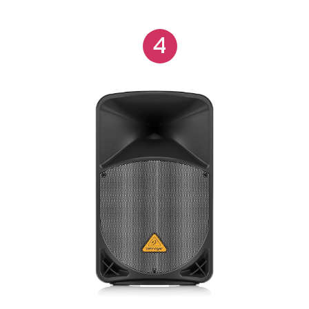
volumes independentes, equalização de três
bandas (High, Mid e Low), controle de volume
4
master e um módulo USB/SD/FM capaz de
reproduzir músicas em formato MP3 gravadas em
dispositivos de armazenamento tipo pen drive ou
cartão SD e captação de estações de FM. O
amplificador é capaz de operar com carga mínima
de 4 Ohms o que proporciona uma saída speaker
auxiliar para conexão de outra caixa passiva com
impedância de 8 Ohms. O circuito de limiter protege
a caixa contra excesso de sinal e por consequência
excesso de potência nos transdutores. Saída de
Pré-Out servo balanceada possibilitando a
interligação de várias caixas com o mesmo sinal. O
acabamento em resina epóxi preta, associado com
a tela de proteção frontal com pintura eletrostática
preta fornece alto grau de proteção e excelente
design para este modelo. Com ótima relação de