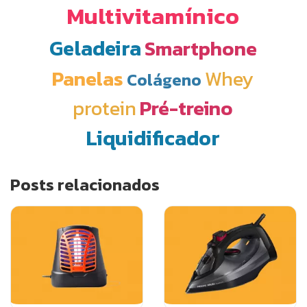
Multivitamínico
Geladeira
Smartphone
Panelas
Whey
Colágeno
protein
Pré-treino
Liquidificador
Posts relacionados