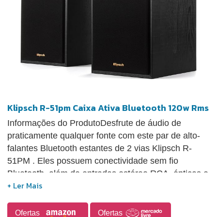
Klipsch R-51pm Caixa Ativa Bluetooth 120w Rms
Informações do ProdutoDesfrute de áudio de
praticamente qualquer fonte com este par de alto-
falantes Bluetooth estantes de 2 vias Klipsch R-
51PM . Eles possuem conectividade sem fio
Bluetooth, além de entradas estéreo RCA, ópticas e
auxiliares de 1/8 "para dispositivos com fio
tradicionais e uma entrada USB tipo B para músicas
armazenadas no seu computador. A entrada RCA é
Ofertas
Ofertas