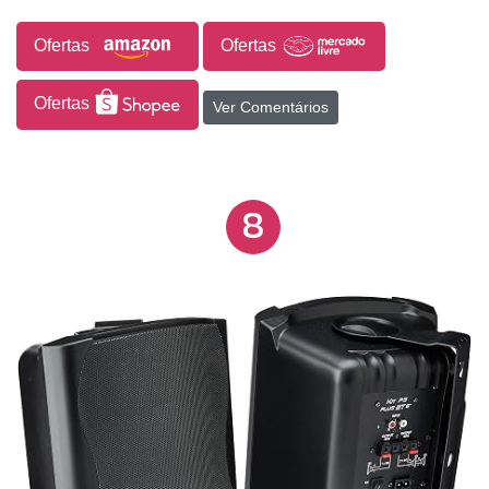
encontrará os controles de ajuste de graves e
Ofertas
Ofertas
volume na parte de trás deste monitor de áudio. A
EDIFIER R1000T4 também possui duas portas de
entrada de linha estéreo, com aprimoramento
Ofertas
Ver Comentários
dinâmicos de agudos na porta "A". DADOS
TÉCNICOS - Potencia: 24Watts RMS (12Wx2) -
Agudos: 1, 2”. - Graves: 4”. - Proteção Magnética:
8
Sim - S/ N Ratio: > 85 dB - Distorção: 0.5% -
Frequência response: 75Hz 18KHZ (+/-9dB) - Nível
de Entrada: PC: 700mV 50mV AUX: 550mV 50mV -
Bivolt - impedância: 4ohm ITENS INCLUSOS 1-
Coluna Ativa 1-Coluna Passiva 1-Cabo de ligação
das colunas 1-Cabo de ligação de áudio de p2(3.5
mm) para RCA duplo 1-Cabo de áudio (RCA – RCA
estéreo) 1-Manual.