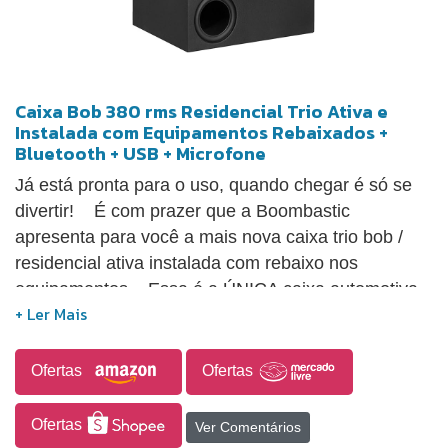
Caixa Bob 380 rms Residencial Trio Ativa e
Instalada com Equipamentos Rebaixados +
Bluetooth + USB + Microfone
Já está pronta para o uso, quando chegar é só se
divertir! É com prazer que a Boombastic
apresenta para você a mais nova caixa trio bob /
residencial ativa instalada com rebaixo nos
equipamentos. Essa é a ÚNICA caixa automotiva
no mercado com esses detalhes. Junto a isso
você tem uma qualidade sonora incomparável,
unindo a tecnologia de confecção com materiais de
Ofertas
Ofertas
primeira qualidade e os melhores equipamentos do
mercado. A Boombastic é pioneira na fabricação
Ofertas
Ver Comentários
de caixas de som no país, conta com equipamentos