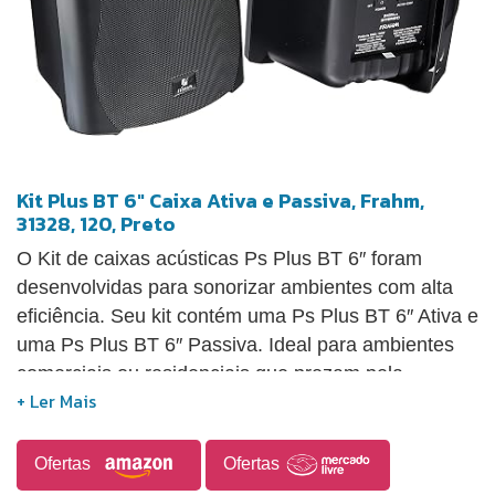
Kit Plus BT 6" Caixa Ativa e Passiva, Frahm,
31328, 120, Preto
O Kit de caixas acústicas Ps Plus BT 6″ foram
desenvolvidas para sonorizar ambientes com alta
eficiência. Seu kit contém uma Ps Plus BT 6″ Ativa e
uma Ps Plus BT 6″ Passiva. Ideal para ambientes
comerciais ou residenciais que prezam pela
elegância, tecnologia e praticidade. Características:
Combina com diversos tipos de ambientes; Alta
qualidade sonora; Bluetooth 4. 0 com A2 DP;
Ofertas
Ofertas
Entrada Auxiliar; Borne de Pressão; Suporte para