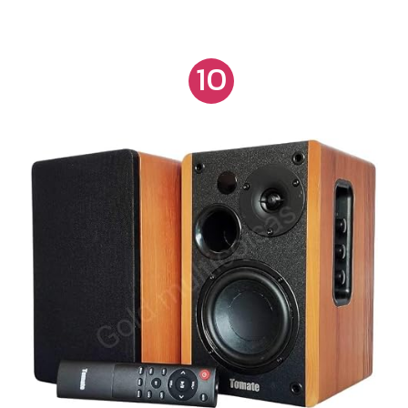
de ponta e todos os nossos produtos são feitos
através de nossa máquina CNC (Centro Numérico
10
Computadorizado), ou seja, a construção é perfeita!
Acompanha o produto: 1 - Subwoofer Bomber
One 200 rms 1 - Driver Bomber 80 rms 1 - Super
Tweeter Bomber 100 rms 1 - Corneta plástica 1 -
Amplificador Bomber 1 - Caixa Bob + Fiação e
capacitores Características da caixa: Rebaixo no
alto-falante de 12 polegadas Rebaixo na Corneta
Rebaixo no Super Tweeter Rebaixo no Aero Duto
de 3’’ Especificações da caixa: Volume da
câmara do sub: 55 litros Altura: 65 cm Largura: 36
cm Profundidade em cima: 30 cm Profundidade em
baixo: 30 cm Feita em MDF Revestida com Courvin
preto Peso: 15,5 Kg (com equipamentos instalados)
>>>> Equipamentos Instalados: Amplificador
Bomber: Potência: 150W / RMS 1 canal 4 ohms