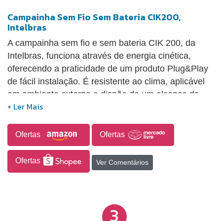
Campainha Sem Fio Sem Bateria CIK200,
Intelbras
A campainha sem fio e sem bateria CIK 200, da
Intelbras, funciona através de energia cinética,
oferecendo a praticidade de um produto Plug&Play
de fácil instalação. É resistente ao clima, aplicável
em ambiente externo e dispõe de um alcance de
até 100m em campo aberto, sem a necessidade de
obstáculos. Com módulo interno bivolt automático,
permite a integração com mais dispositivos da
Ofertas
Ofertas
mesma família, expandindo assim as possibilidades
de controle de acesso. Dispõe ainda de volume
Ofertas
Ver Comentários
ajustável em quatro níveis e cinco tipos de toques
distintos. Uma característica adicional é a sua
capacidade de integração com até quatro
3
transmissores. A alimentação do módulo interno se