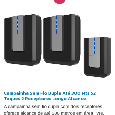
dá automaticamente, tanto em 110v quanto em
220v, enquanto o módulo externo opera por energia
cinética, eliminando a necessidade de bateria.
Campainha Sem Fio Dupla Até 300 Mts 52
Toques 2 Receptores Longo Alcance
A campainha sem fio dupla com dois receptores
oferece alcance de até 300 metros em área livre,