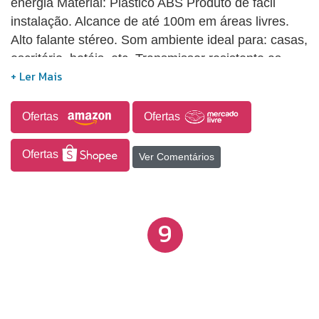
energia Material: Plástico ABS Produto de fácil
instalação. Alcance de até 100m em áreas livres.
Alto falante stéreo. Som ambiente ideal para: casas,
escritório, hotéis, etc. Transmissor resistente as
intempéries. Medidas: Campainha
43mmx79mmx19mm / Transmissor:
59mmx90mmx30mm Com 16 opções de música.
Ofertas
Ofertas
Ofertas
Ver Comentários
9