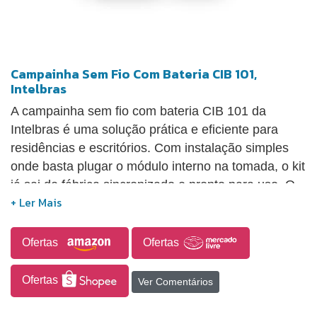
Campainha Sem Fio Com Bateria CIB 101,
Intelbras
A campainha sem fio com bateria CIB 101 da
Intelbras é uma solução prática e eficiente para
residências e escritórios. Com instalação simples
onde basta plugar o módulo interno na tomada, o kit
já sai de fábrica sincronizado e pronto para uso. O
módulo externo é resistente à chuva e poeira, ideal
para ambientes externos. Possui autonomia de
bateria de até 5 anos, alcance de até 100 metros
Ofertas
Ofertas
em área livre, 5 níveis de volume e diferentes
toques, oferecendo personalização e
Ofertas
Ver Comentários
funcionalidade. É uma opção durável e de fácil
manutenção.