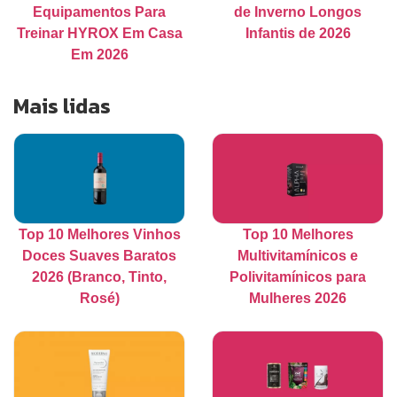
Equipamentos Para
de Inverno Longos
Treinar HYROX Em Casa
Infantis de 2026
Em 2026
Mais lidas
Top 10 Melhores Vinhos
Top 10 Melhores
Doces Suaves Baratos
Multivitamínicos e
2026 (Branco, Tinto,
Polivitamínicos para
Rosé)
Mulheres 2026