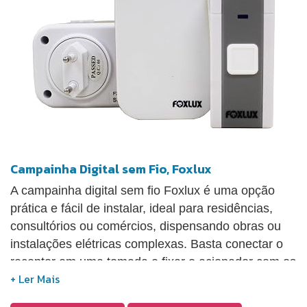
Campainha Digital sem Fio, Foxlux
A campainha digital sem fio Foxlux é uma opção
prática e fácil de instalar, ideal para residências,
consultórios ou comércios, dispensando obras ou
instalações elétricas complexas. Basta conectar o
receptor em uma tomada e fixar o acionador com os
parafusos ou fita dupla face inclusos. Com alcance
de até 100 metros em área livre (ou até 40 metros