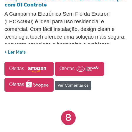
com 01 Controle
A Campainha Eletrônica Sem Fio da Exatron
(LECA4950) é ideal para uso residencial e
comercial. Com fácil instalação, design clean e
tecnologia touch oferece uma solução mais segura,
enquanto embeleza e harmoniza o ambiente.
Possui uma lista de 28 opções de sons polifônicos
com 3 níveis de volume configuráveis e ainda
possibilita adicionar até 28 controles ao receptor.
Ofertas
Ofertas
Ofertas
Ver Comentários
8