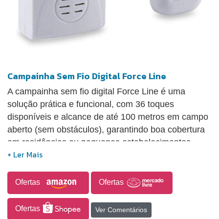
Campainha Sem Fio Digital Force Line
A campainha sem fio digital Force Line é uma
solução prática e funcional, com 36 toques
disponíveis e alcance de até 100 metros em campo
aberto (sem obstáculos), garantindo boa cobertura
em residências ou pequenos estabelecimentos.
Com gabinete em plástico ABS, oferece resistência
e leveza. Sua instalação é simples, dispensando
qualquer ligação elétrica: o receptor é conectado
Ofertas
Ofertas
diretamente na tomada (bivolt automático: 90 a
240V), e o transmissor funciona com pilhas. Ideal
Ofertas
Ver Comentários
para quem busca praticidade sem abrir mão de