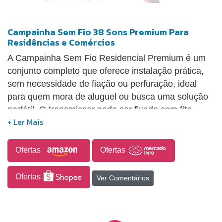
Campainha Sem Fio 38 Sons Premium Para
Residências e Comércios
A Campainha Sem Fio Residencial Premium é um
conjunto completo que oferece instalação prática,
sem necessidade de fiação ou perfuração, ideal
para quem mora de aluguel ou busca uma solução
portátil. O transmissor pode ser fixado com fita
adesiva, enquanto o receptor é plugado diretamente
na tomada (bivolt). Com alcance de até 300 metros
em área aberta (e 20–50 metros com barreiras),
Ofertas
Ofertas
garante sinal forte e confiável mesmo em ambientes
amplos ou com divisórias. Oferece 38 toques
Ofertas
Ver Comentários
variados, 8 níveis de volume ajustáveis (até 100 dB)
e luz indicadora LED com 7 cores, sendo eficaz
mesmo em locais ruidosos. O botão sensível ao