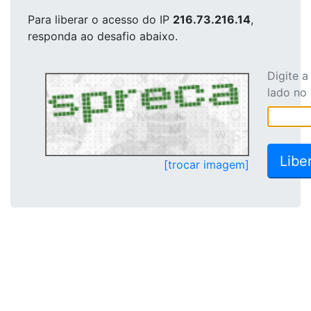
Para liberar o acesso
do IP
216.73.216.14
,
responda ao desafio abaixo.
Digite 
lado no
[trocar imagem]