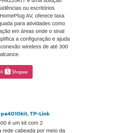
WPA4220KIT é uma solução
sidências ou escritórios
o HomePlug AV, oferece taxa
quada para atividades como
gação em áreas onde o sinal
plifica a configuração e ajuda
 conexão wireless de até 300
 alcance.
as
-pa4010kit, TP-Link
00 é um kit com 2
a rede cabeada por meio da