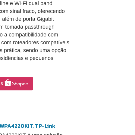
ine e Wi-Fi dual band
com sinal fraco, oferecendo
 além de porta Gigabit
com tomada passthrough
to a compatibilidade com
a com roteadores compatíveis.
is prática, sendo uma opção
residências e pequenos
as
-WPA4220KIT, TP-Link