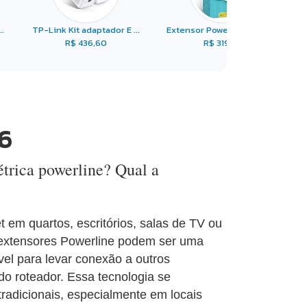
.
TP-Link Kit adaptador E ...
Extensor Powerline Pa40 ...
R$ 436,60
R$ 319,99
6
étrica powerline? Qual a
t em quartos, escritórios, salas de TV ou
 extensores Powerline podem ser uma
óvel para levar conexão a outros
o roteador. Essa tecnologia se
tradicionais, especialmente em locais