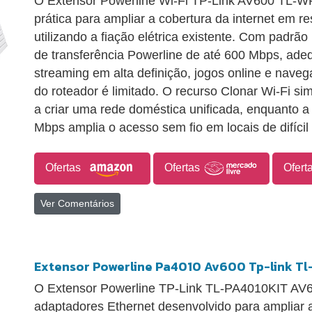
O Extensor Powerline Wi-Fi TP-Link AV600 TL-
prática para ampliar a cobertura da internet em re
utilizando a fiação elétrica existente. Com padrã
de transferência Powerline de até 600 Mbps, ade
streaming em alta definição, jogos online e nave
do roteador é limitado. O recurso Clonar Wi-Fi sim
a criar uma rede doméstica unificada, enquanto a
Mbps amplia o acesso sem fio em locais de difícil
Ofertas
Ofertas
Ofert
Ver Comentários
Extensor Powerline Pa4010 Av600 Tp-link Tl
O Extensor Powerline TP-Link TL-PA4010KIT AV6
adaptadores Ethernet desenvolvido para ampliar 