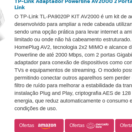
TP-Link Adaptador Powerline AV2000 2 Portas
Link
O TP-Link TL-PA9020P KIT AV2000 é um kit de a
desenvolvido para ampliar a rede cabeada utilizand
sendo uma opção prática para levar internet a am
limitado ou onde não há cabeamento estruturado
HomePlug AV2, tecnologia 2x2 MIMO e alcance de
Powerline de até 2000 Mbps, com 2 portas Gigabi
adaptador para conexão de dispositivos como co
TVs e equipamentos de streaming. O modelo poss
permitindo conectar outros aparelhos sem perder 
filtro de ruído para melhorar a estabilidade da t
instalação Plug and Play, criptografia AES de 12
energia, que reduz automaticamente o consumo 
condições de uso.
Ofertas
Ofertas
Ofert