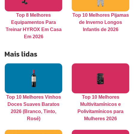
Top 8 Melhores
Top 10 Melhores Pijamas
Equipamentos Para
de Inverno Longos
Treinar HYROX Em Casa
Infantis de 2026
Em 2026
Mais lidas
Top 10 Melhores Vinhos
Top 10 Melhores
Doces Suaves Baratos
Multivitamínicos e
2026 (Branco, Tinto,
Polivitamínicos para
Rosé)
Mulheres 2026