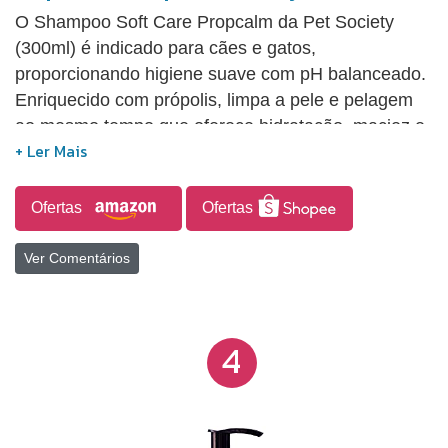
O Shampoo Soft Care Propcalm da Pet Society
(300ml) é indicado para cães e gatos,
proporcionando higiene suave com pH balanceado.
Enriquecido com própolis, limpa a pele e pelagem
ao mesmo tempo que oferece hidratação, maciez e
sensação refrescante. Sua fórmula ajuda a proteger
e aliviar a pele, sendo ideal para cuidados regulares
em pets com pelagem sensível ou necessidade de
Ofertas
Ofertas
proteção extra.
Ver Comentários
4