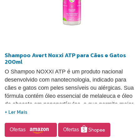
Shampoo Avert Noxxi ATP para Cães e Gatos
200ml
O Shampoo NOXXI ATP é um produto nacional
desenvolvido com nanotecnologia, indicado para
cães e gatos com peles sensíveis ou alérgicas. Sua
fórmula contém óleo essencial de melaleuca e óleo
de abacate em nanopartículas, o que permite maior
penetração dos ativos na pele, promovendo limpeza
profunda, hidratação equilibrada e bem-estar. Para
uso, recomenda-se aplicar o produto na pelagem,
Ofertas
Ofertas
massagear suavemente, deixar agir por alguns