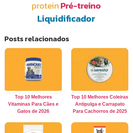
protein
Pré-treino
Liquidificador
Posts relacionados
Top 10 Melhores
Top 10 Melhores Coleiras
Vitaminas Para Cães e
Antipulga e Carrapato
Gatos de 2026
Para Cachorros de 2025