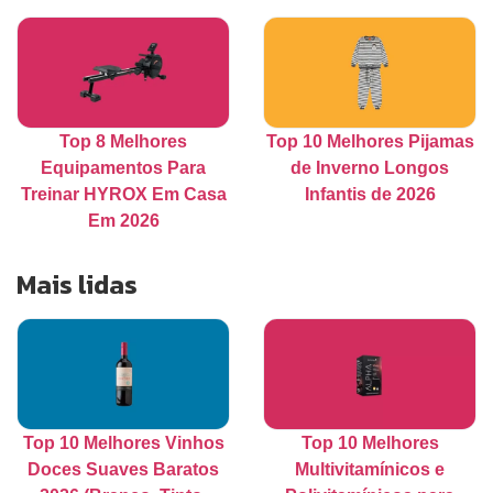
Top 8 Melhores
Top 10 Melhores Pijamas
Equipamentos Para
de Inverno Longos
Treinar HYROX Em Casa
Infantis de 2026
Em 2026
Mais lidas
Top 10 Melhores Vinhos
Top 10 Melhores
Doces Suaves Baratos
Multivitamínicos e