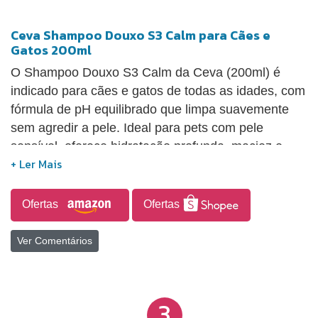
Ceva Shampoo Douxo S3 Calm para Cães e
Gatos 200ml
O Shampoo Douxo S3 Calm da Ceva (200ml) é
indicado para cães e gatos de todas as idades, com
fórmula de pH equilibrado que limpa suavemente
sem agredir a pele. Ideal para pets com pele
sensível, oferece hidratação profunda, maciez e
brilho à pelagem. Possui fragrância hipoalergênica
com notas suaves de coco e baunilha,
proporcionando uma experiência agradável durante
Ofertas
Ofertas
o banho.
Ver Comentários
3