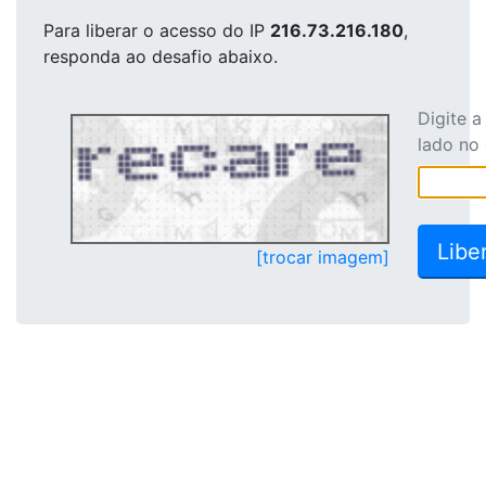
Para liberar o acesso
do IP
216.73.216.180
,
responda ao desafio abaixo.
Digite 
lado no
[trocar imagem]