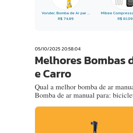
Vonder, Bomba de Ar par ...
Mibee Compressor 
R$ 74,89
R$ 61,09
05/10/2025 20:58:04
Melhores Bombas de
e Carro
Qual a melhor bomba de ar manua
Bomba de ar manual para: biciclet