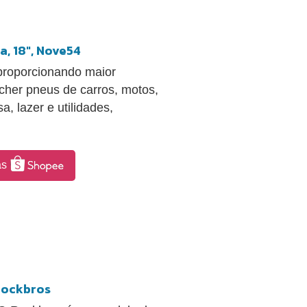
, 18", Nove54
proporcionando maior
ncher pneus de carros, motos,
a, lazer e utilidades,
as
Rockbros