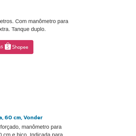
metros. Com manômetro para
tra. Tanque duplo.
as
a, 60 cm, Vonder
reforçado, manômetro para
 cm e bico. Indicada para