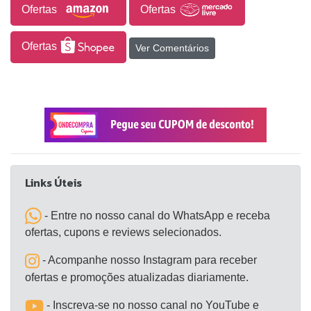
polipropileno (PP) de alta qualidade, oferece
Ofertas
Ofertas
durabilidade garantida, sendo resistente ao uso
diário. As cores modernas que compõem o produto
Ofertas
Ver Comentários
harmonizam com diferentes estilos de cozinha,
conferindo um toque de personalidade ao ambiente.
Seu material liso facilita a limpeza e a higienização,
evitando o acúmulo de resíduos e simplificando a
manutenção.
Links Úteis
- Entre no nosso canal do WhatsApp e receba
ofertas, cupons e reviews selecionados.
- Acompanhe nosso Instagram para receber
ofertas e promoções atualizadas diariamente.
- Inscreva-se no nosso canal no YouTube e