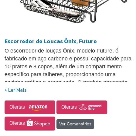
Escorredor de Loucas Ônix, Future
O escorredor de louças Ônix, modelo Future, é
fabricado em aço carbono e possui capacidade para
10 pratos e 8 copos, além de um compartimento
específico para talheres, proporcionando uma
cozinha prática e organizada. O produto apresenta
um tratamento superficial que inclui até quatro
camadas de metal, seguido de um revestimento
adicional com um protetor especial rust free,
Ofertas
Ofertas
assegurando cores vibrantes e maior resistência à
ferrugem. Com acabamento na cor ônix, o
Ofertas
Ver Comentários
escorredor é entregue desmontado e é um