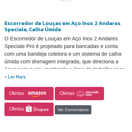
Escorredor de Louças em Aço Inox 2 Andares
Speciale, Calha Úmida
O Escorredor de Louças em Aço Inox 2 Andares
Speciale Pro é projetado para bancadas e conta
com uma bandeja coletora e um sistema de calha
úmida com drenagem integrada, que direciona a
água para a pia, mantendo a área de trabalho seca
e organizada. Seu design eficiente inclui módulos
removíveis para pratos, copos, talheres e utensílios,
otimizando o uso do espaço. Possui pés em silicone
Ofertas
Ofertas
que previnem riscos na bancada e garantem maior
estabilidade. Fabricado com aço inox escovado e
Ofertas
Ver Comentários
polipropileno de alta resistência, oferece
durabilidade e facilidade na limpeza, sendo ideal
para cozinhas compactas ao proporcionar amplo