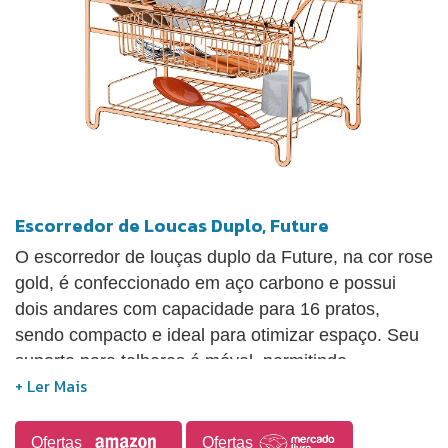
pratos, talheres e copos, mantendo tudo
organizado.
Escorredor de Loucas Duplo, Future
O escorredor de louças duplo da Future, na cor rose
gold, é confeccionado em aço carbono e possui
dois andares com capacidade para 16 pratos,
sendo compacto e ideal para otimizar espaço. Seu
suporte para talheres é móvel, permitindo
versatilidade na disposição ao lado da pia. O
produto passa por um tratamento superficial com
até quatro camadas de metal e é finalizado com
Ofertas
Ofertas