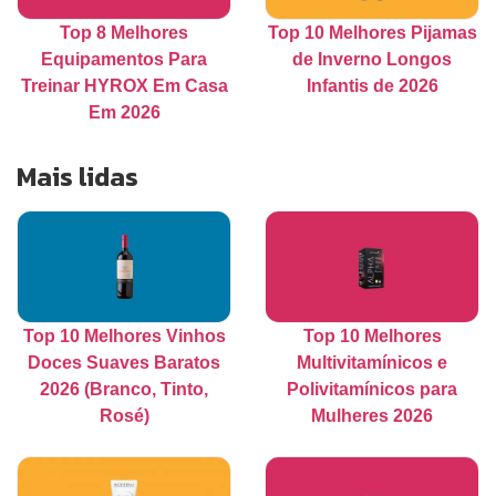
Top 8 Melhores
Top 10 Melhores Pijamas
Equipamentos Para
de Inverno Longos
Treinar HYROX Em Casa
Infantis de 2026
Em 2026
Mais lidas
Top 10 Melhores Vinhos
Top 10 Melhores
Doces Suaves Baratos
Multivitamínicos e
2026 (Branco, Tinto,
Polivitamínicos para
Rosé)
Mulheres 2026