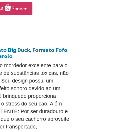
as
ato Big Duck, Formato Fofo
arelo
o mordedor excelente para o
e de substâncias tóxicas, não
. Seu design possui um
efeito sonoro devido ao um
O brinquedo proporciona
o o stress do seu cão. Além
ISTENTE: Por ser duradouro e
 que o seu cachorro aproveite
er transportado,