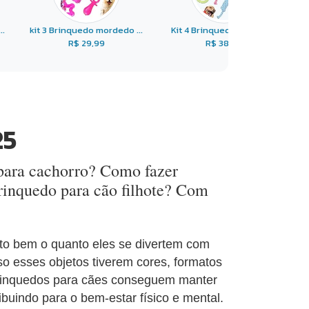
..
kit 3 Brinquedo mordedo ...
Kit 4 Brinquedo Pet Cor ...
R$ 29,99
R$ 38,90
25
 para cachorro? Como fazer
brinquedo para cão filhote? Com
o bem o quanto eles se divertem com
so esses objetos tiverem cores, formatos
Brinquedos para cães conseguem manter
ribuindo para o bem-estar físico e mental.