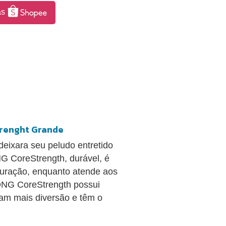
as
trenght Grande
eixara seu peludo entretido
G CoreStrength, durável, é
duração, enquanto atende aos
KONG CoreStrength possui
nam mais diversão e têm o