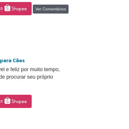
as
Ver Comentários
para Cães
 e feliz por muito tempo,
de procurar seu próprio
as