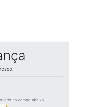
ança
nosco.
ao lado no campo abaixo